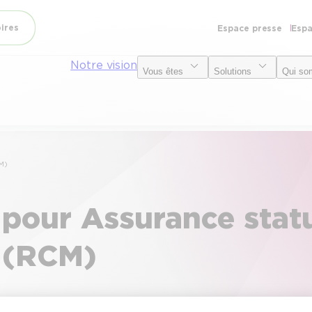
oires
Espace presse
Espa
Notre vision
Vous êtes
Solutions
Qui so
M)
 pour Assurance stat
s (RCM)