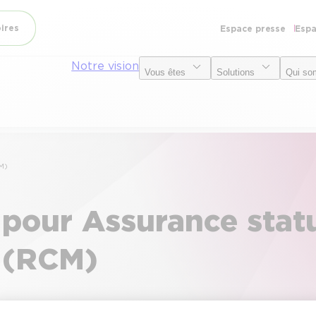
oires
Espace presse
Espa
Notre vision
Vous êtes
Solutions
Qui so
M)
 pour Assurance stat
s (RCM)