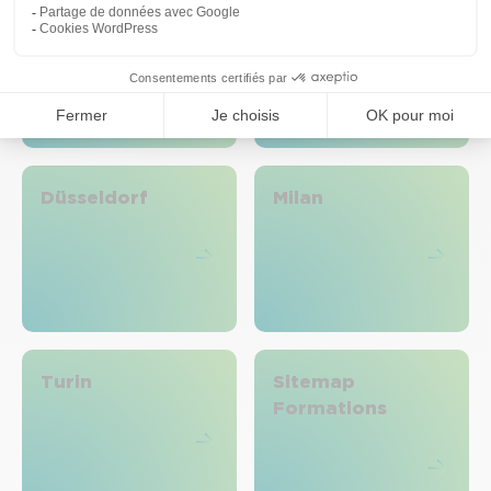
Bourges
Barcelone
Düsseldorf
Milan
Turin
Sitemap
Formations