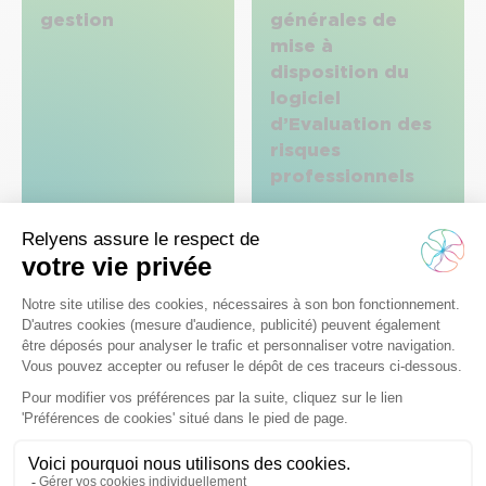
gestion
générales de
mise à
disposition du
logiciel
d’Evaluation des
risques
professionnels
Espace presse
Lyon