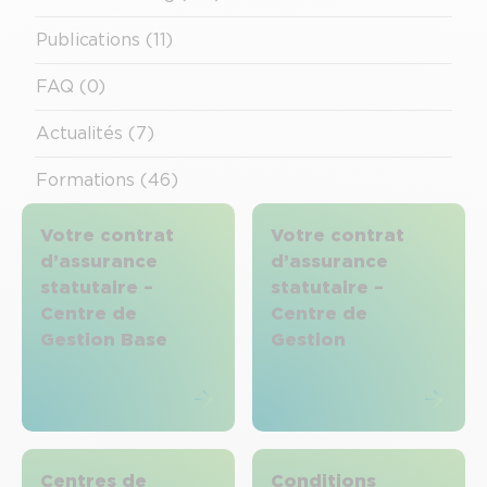
Publications (11)
FAQ (0)
Actualités (7)
Formations (46)
Votre contrat
Votre contrat
d’assurance
d’assurance
statutaire –
statutaire –
Centre de
Centre de
Gestion Base
Gestion
Centres de
Conditions