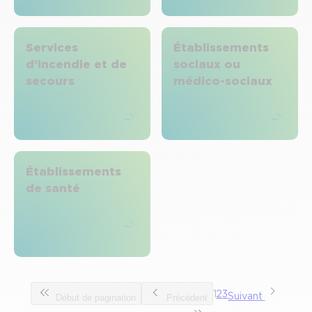
Services
Établissements
d’incendie et de
sociaux ou
secours
médico-sociaux
Établissements
de santé
1
2
3
Suivant
Début de pagination
Précédent