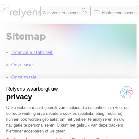
Spring
Zoekvenster openen
Hoofdmenu openen
naar
de
inhoud
Sitemap
Financiële stabiliteit
Onze visie
Onze missie
Cyberverzekering
Home
Sitemap
© Relyens 2026
Wettelijke vermeldingen
Toegankelijkheidsverklaring
Cookiebeheer
Persoonlijke gegevens