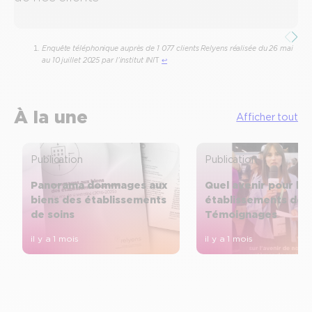
Enquête téléphonique auprès de 1 077 clients Relyens réalisée du 26 mai
au 10 juillet 2025 par l’institut INI
T
↩︎
À la une
Afficher tout
Publication
Publication
Panorama dommages aux
Quel avenir pour les
biens des établissements
établissements de s
de soins
Témoignages
il y a 1 mois
il y a 1 mois