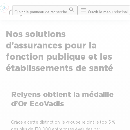
Aller
Ouvrir le panneau de recherche
Ouvrir le menu principal
au
contenu
Nos solutions
d’assurances pour la
fonction publique et les
établissements de santé
Relyens obtient la médaille
d’Or EcoVadis
Grâce à cette distinction, le groupe rejoint le top 5 %
des plus de 130 000 entreprises évaluées par