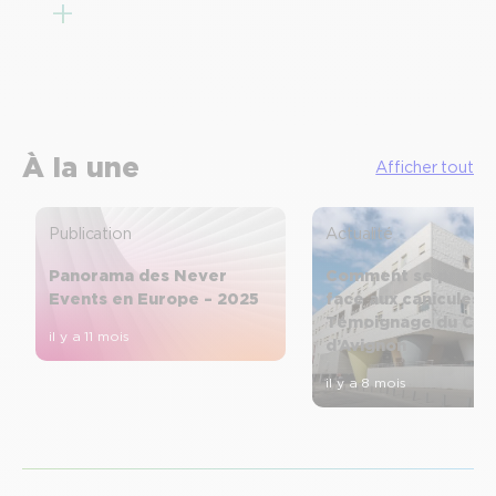
À la une
Afficher tout
Publication
Actualité
Panorama des Never
Comment se prépar
Events en Europe – 2025
face aux canicules ?
Témoignage du CH
il y a 11 mois
d’Avignon
il y a 8 mois