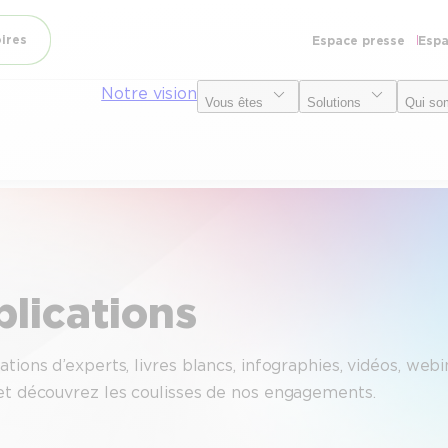
oires
Espace presse
Espa
Notre vision
Vous êtes
Solutions
Qui so
lications
tions d’experts, livres blancs, infographies, vidéos, web
 et découvrez les coulisses de nos engagements.