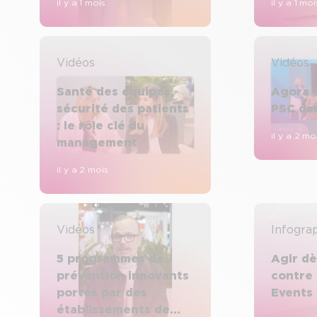
il y a 1 mois
il y a 1 moi
Vidéos
Vidéos
Santé des équipes,
Agora S
sécurité des patients
PSC da
: le rôle clé du
il y a 2 mo
management
il y a 2 mois
Vidéos
Infograp
5 programmes de
Agir d
prévention innovants
contre 
portés par des
Events
établissements de