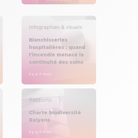
Infographies & visuels
Blanchisseries
hospitalières : quand
l’incendie menace la
continuité des soins
il y a 2 mois
Rapports
Charte biodiversité
Relyens
il y a 3 mois