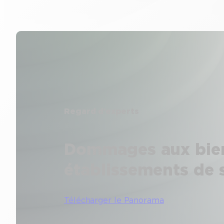
Regard d’experts
Dommages aux bie
établissements de 
Télécharger le Panorama