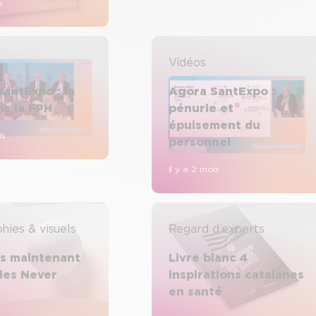
s
Vidéos
antExpo : la
Agora SantExpo :
ns la FPH
pénurie et
épuisement du
is
personnel
il y a 2 mois
hies & visuels
Regard d’experts
ès maintenant
Livre blanc 4
les Never
inspirations catalanes
en santé