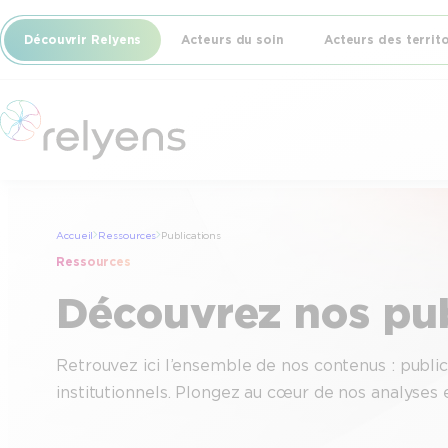
Aller
Découvrir Relyens
Acteurs du soin
Acteurs des territ
au
contenu
Accueil
Ressources
Publications
Ressources
Découvrez nos pub
Retrouvez ici l’ensemble de nos contenus : publica
institutionnels. Plongez au cœur de nos analyses