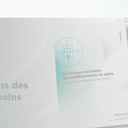
ns des
soins