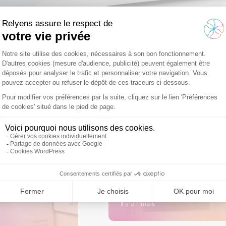
Filtrez par sous-catégories
rd d'experts
Infographies & visuels
Vidéos
Podcasts & web
d’experts
Rapports
ama dommages
Rapport loi Energie
ns des
Climat Relyens
ssements de
il y a 1 mois