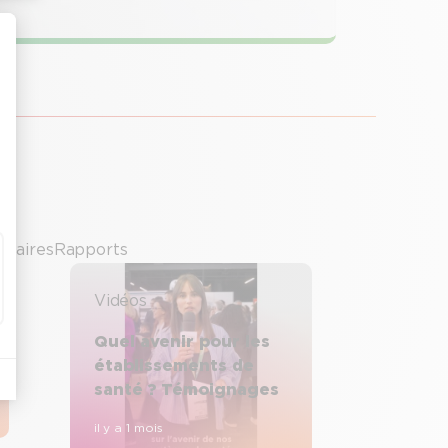
inaires
Rapports
Vidéos
Quel avenir pour les
établissements de
santé ? Témoignages
il y a 1 mois