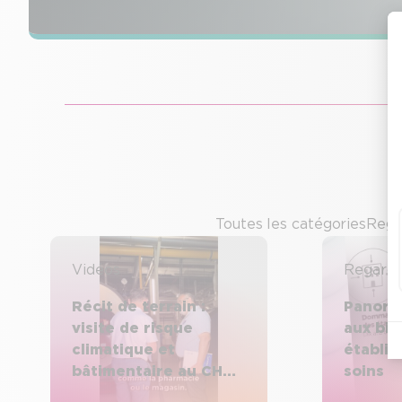
Toutes les catégories
Rega
Vidéos
Regard 
Récit de terrain :
Panor
visite de risque
aux bie
climatique et
établi
bâtimentaire au CH
soins
d’Avignon