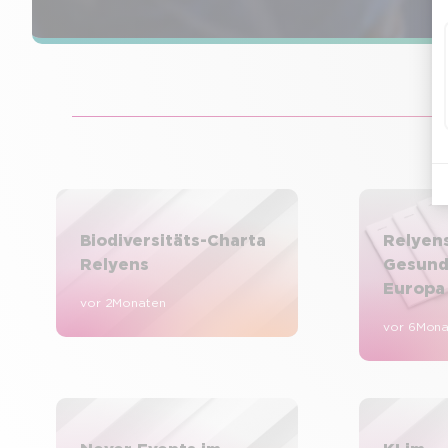
Biodiversitäts-Charta
Relyens
Relyens
Gesund
Europa
vor 2 Monaten
vor 6 Mon