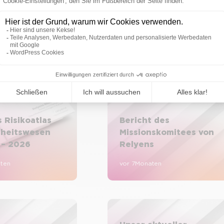
 Risikoatlas
Bericht des
heitswesen
Missionskomitees von
 – 2026
Relyens
aten
vor 7 Monaten