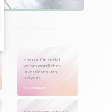
Charta für sozial
verantwortliches
Investieren von
Relyens
vor 8 Monaten