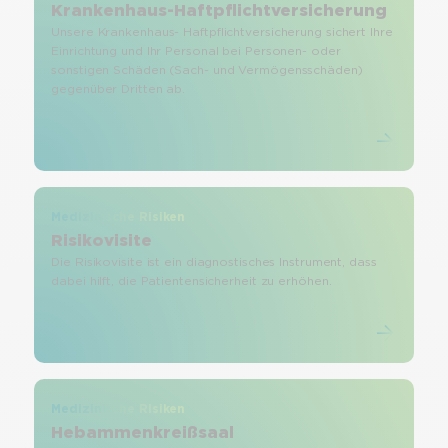
Krankenhaus-Haftpflichtversicherung
Unsere Krankenhaus- Haftpflichtversicherung sichert Ihre
Einrichtung und Ihr Personal bei Personen- oder
sonstigen Schäden (Sach- und Vermögensschäden)
gegenüber Dritten ab.
Medizinische Risiken
Risikovisite
Die Risikovisite ist ein diagnostisches Instrument, dass
dabei hilft, die Patientensicherheit zu erhöhen.
Medizinische Risiken
Hebammenkreißsaal