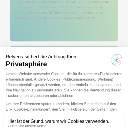
In Hebammenkreißsälen stehen natürliche Geburten im
Fokus, medizinische Eingriffe sollen weitestgehend
vermieden werden. Erfahrene Hebammen begleiten
gesunde Schwangere hier eigenverantwortlich.
Medizinische Risiken
Occurrence vs. Claims-made
Ihr Krankenhaus verdient ein Versicherungskonzept, das
Sicherheit bietet und Risiken proaktiv steuert. Genau
das bietet die Krankenhaus-Haftpflichtversicherung von
Relyens auf Basis des Claims-made-Modells.