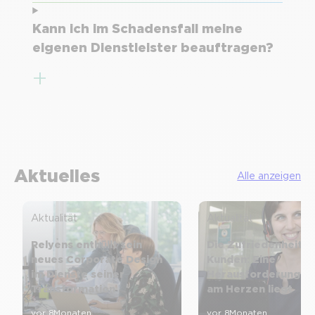
Kann ich im Schadensfall meine
eigenen Dienstleister beauftragen?
Aktuelles
Alle anzeigen
Aktualität
Aktualität
Relyens enthüllt sein
Die Zufriedenheit u
neues Corporate Design
Kunden: Eine
im Dienste seiner
Herausforderung, d
Transformation
am Herzen liegt
vor 8 Monaten
vor 8 Monaten