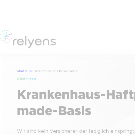
Zum
Inhalt
springen
Startseite
Occurrence vs. Claims-made
Absichern
Krankenhaus-Haftp
made-Basis
Wir sind kein Versicherer, der lediglich einspringt