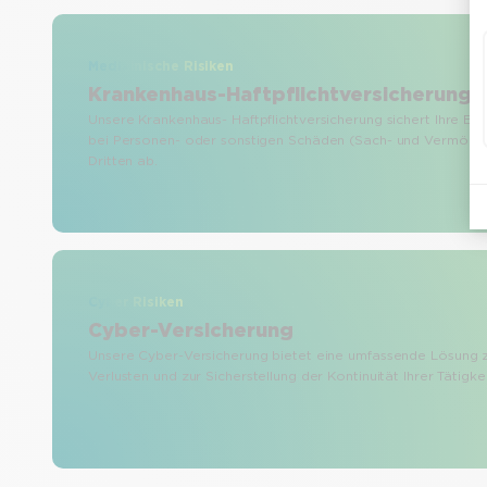
Medizinische Risiken
Krankenhaus-Haftpflichtversicherung
Unsere Krankenhaus- Haftpflichtversicherung sichert Ihre Ein
bei Personen- oder sonstigen Schäden (Sach- und Vermög
Dritten ab.
Cyber Risiken
Cyber-Versicherung
Unsere Cyber-Versicherung bietet eine umfassende Lösung 
Verlusten und zur Sicherstellung der Kontinuität Ihrer Tätigkei