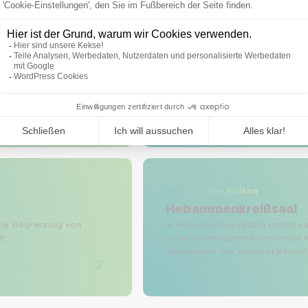
Medizinische Risiken
Risikovisite
richtung und Ihr Personal
Die Risikovisite ist ein diagnostisc
ensschäden) gegenüber
Patientensicherheit zu erhöhen.
Medizinische Risiken
Hebammenkreißsaal
zur Begrenzung von
In Hebammenkreißsälen stehen natü
t.
sollen weitestgehend vermieden
Schwangere hier eigenverantwortl