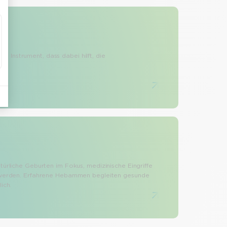
hes Instrument, dass dabei hilft, die
rliche Geburten im Fokus, medizinische Eingriffe
 werden. Erfahrene Hebammen begleiten gesunde
ich.