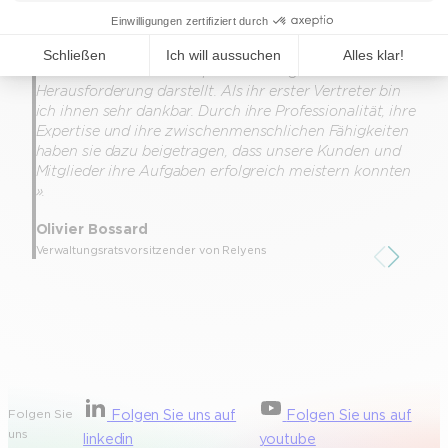
Städten gelitten haben oder halfen den Opfern von
w
Cyberangriffen und standen ihnen beratend zur Seite.
–
Ebenso begleiteten sie diejenigen, für die die
g
Attraktivität des Arbeitsplatzes eine große
w
Herausforderung darstellt. Als ihr erster Vertreter bin
W
ich ihnen sehr dankbar. Durch ihre Professionalität, ihre
G
Expertise und ihre zwischenmenschlichen Fähigkeiten
m
haben sie dazu beigetragen, dass unsere Kunden und
G
Mitglieder ihre Aufgaben erfolgreich meistern konnten
g
».
Olivier Bossard
C
Verwaltungsratsvorsitzender von Relyens
Folgen Sie
Folgen Sie uns auf
Folgen Sie uns auf
uns
linkedin
youtube