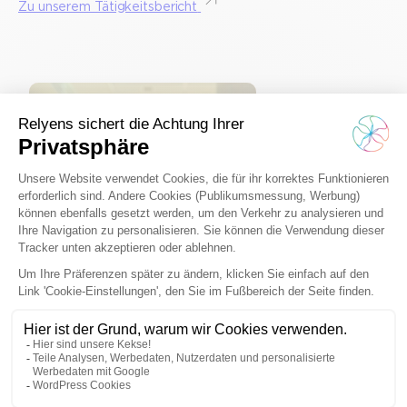
Zu unserem Tätigkeitsbericht
«
Die Teams waren im vergangenen Jahr erneut an der
Seite der Gesundheitseinrichtungen und Kommunen
u
präsent. Sie unterstützten den Wiederaufbau für
u
diejenigen, die unter den Ausschreitungen in den
z