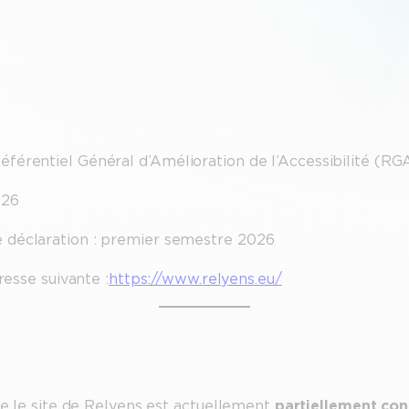
Référentiel Général d’Amélioration de l’Accessibilité (
026
e déclaration : premier semestre 2026
resse suivante :
https://www.relyens.eu/
que le site de Relyens est actuellement
partiellement co