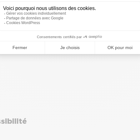
ur l’audit
 réalisées sur la base de la combinaison fournie par la b
sibilité