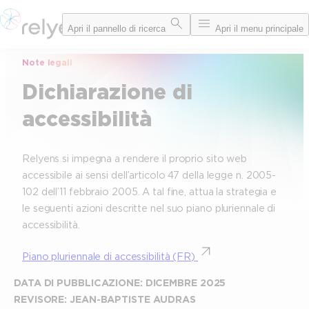
Vai
Apri il pannello di ricerca
Apri il menu principale
al
contenuto
Note legali
Dichiarazione di
accessibilità
Relyens si impegna a rendere il proprio sito web
accessibile ai sensi dell’articolo 47 della legge n. 2005-
102 dell’11 febbraio 2005. A tal fine, attua la strategia e
le seguenti azioni descritte nel suo piano pluriennale di
accessibilità.
Piano pluriennale di accessibilità (FR)
DATA DI PUBBLICAZIONE: DICEMBRE 2025
REVISORE: JEAN-BAPTISTE AUDRAS