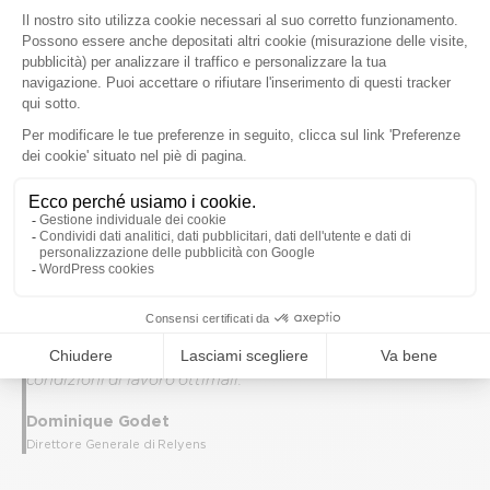
“
Le tecnologie mettono oggi a disposizione strumenti
innovativi per individuare, analizzare e anticipare i rischi
emergenti. In ambito sanitario, la capacità di prevedere e
gestire i rischi lungo l’intero percorso di cura consente di
aumentare la sicurezza delle attività, migliorare la qualità
dell’assistenza e ottimizzare la gestione dei flussi dei
pazienti. Dal punto di vista informatico, l’analisi e la
misurazione delle minacce permettono di proteggere in
modo più efficace i sistemi informativi della struttura,
garantendo la continuità e l’integrità dei dati. Nell’ambito
della gestione delle risorse umane, infine, tali tecnologie
possono contribuire a prevenire l’assenteismo e a favorire
la continuità operativa dei professionisti, assicurando
condizioni di lavoro ottimali.
“
Dominique Godet
Direttore Generale di Relyens