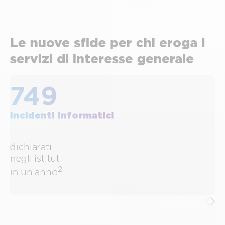
Le nuove sfide per chi eroga i
servizi di interesse generale
749
incidenti informatici
m
dichiarati
i
negli istituti
l
2
in un anno