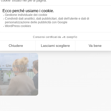
i dei Delegati
Relyens svela il suo
- chi sono i
nuovo claim!
nuovi
2 anni fa
oce
 – Un anno di
a mission