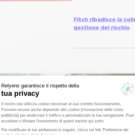
Fitch ribadisce la sol
gestione del rischio
 svela la sua
La prima medaglia
dentità visiva
EcoVadis per Relyens
1 anno fa