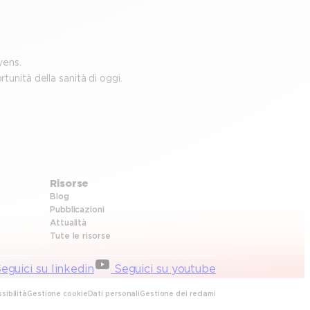
yens.
unità della sanità di oggi.
Risorse
Blog
Pubblicazioni
Attualità
Tute le risorse
eguici su linkedin
Seguici su youtube
sibilità
Gestione cookie
Dati personali
Gestione dei reclami