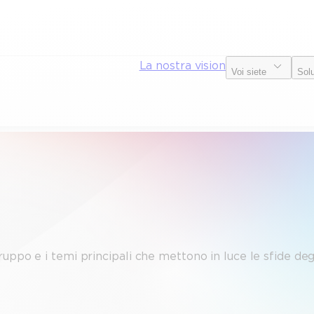
La nostra vision
Voi siete
Sol
à
uppo e i temi principali che mettono in luce le sfide degli