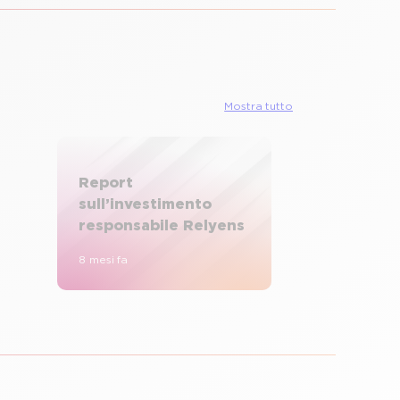
Mostra tutto
Report
sull’investimento
responsabile Relyens
8 mesi fa