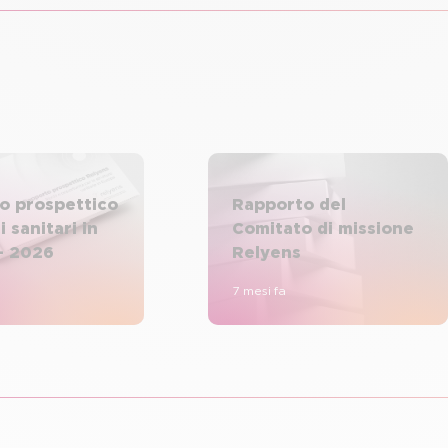
o prospettico
Rapporto del
i sanitari in
Comitato di missione
– 2026
Relyens
7 mesi fa