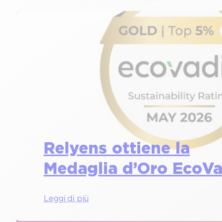
Relyens ottiene la
Medaglia d’Oro EcoVa
:
Leggi di più
R