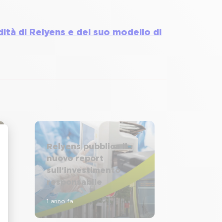
idità di Relyens e del suo modello di
Relyens pubblica il
nuovo report
sull’investimento
responsabile
1 anno fa