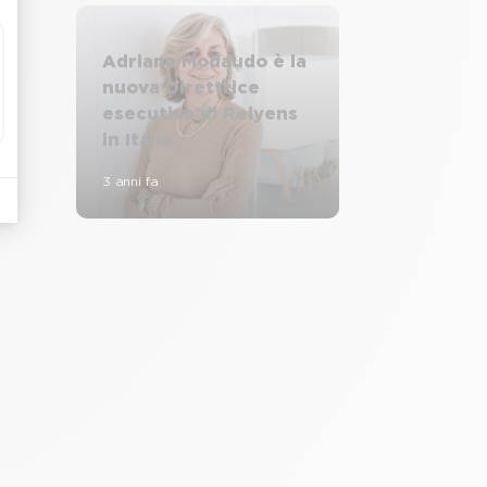
Adriana Modaudo è la
nuova Direttrice
esecutiva di Relyens
in Italia
3 anni fa