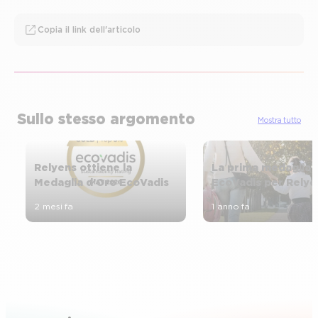
Copia il link dell'articolo
Sullo stesso argomento
Mostra tutto
Relyens ottiene la
La prima medaglia
Medaglia d’Oro EcoVadis
EcoVadis per Relye
2 mesi fa
1 anno fa