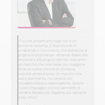
“
Ciò che presentiamo oggi non è un
semplice restyling. È l’espressione di
un’azienda in movimento, che abbraccia la
propria evoluzione pur restando fedele alla
missione e alla propria identità. Volevamo
un marchio che incarnasse con maggiore
forza la nostra volontà di chiarezza,
sobrietà ed eccellenza. Un marchio che
osa e sperimenta, ma sempre con
consapevolezza e responsabilità. Questo
nuovo linguaggio visivo ci permette di
rendere Relyens più leggibile, più ispirante
e più unic
o.”