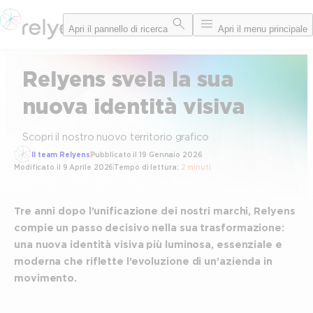
Vai
Apri il pannello di ricerca
Apri il menu principale
al
contenuto
Relyens svela la sua
nuova identità visiva
Scopri il nostro nuovo territorio grafico
Il team Relyens
Pubblicato il
19 Gennaio 2026
Modificato il
9 Aprile 2026
Tempo di lettura:
2 minuti
Tre anni dopo l’unificazione dei nostri marchi, Relyens
compie un passo decisivo nella sua trasformazione:
una nuova identità visiva più luminosa, essenziale e
moderna che riflette l’evoluzione di un’azienda in
movimento.