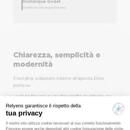
Dominique Godet
Direttore Generale Relyens
Chiarezza, semplicità e
modernità
Il restyling, sviluppato insieme all’agenzia Ekno,
punta su:
un
logo lineare e una tipografia su misura
, che
conferiscono al marchio un aspetto contemporaneo
e coerente;