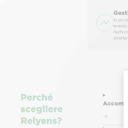
Gest
In un c
evento 
rischi 
struttur
Perché
Accompa
scegliere
Relyens?