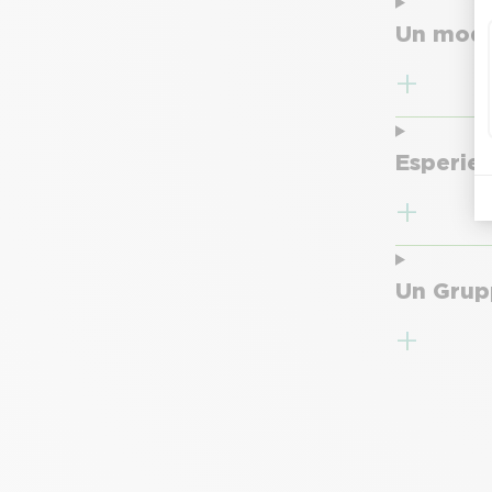
Un mode
Esperien
Un Grupp