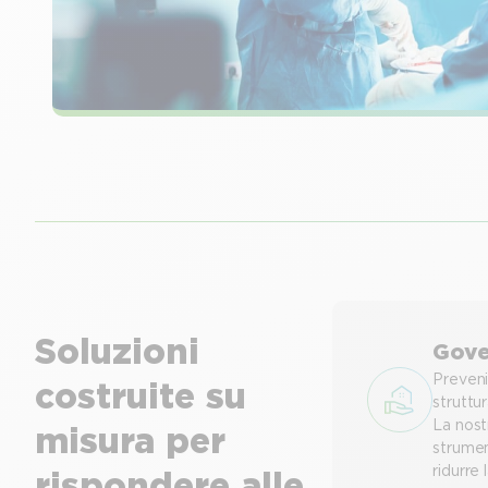
Soluzioni
Gove
Prevenir
costruite su
struttur
La nost
misura per
strumen
ridurre l
rispondere alle