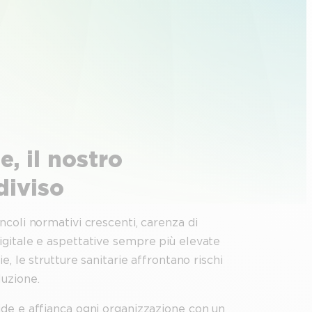
e, il nostro
iviso
ncoli normativi crescenti, carenza di
igitale e aspettative sempre più elevate
e, le strutture sanitarie affrontano rischi
luzione.
ide e affianca ogni organizzazione con un