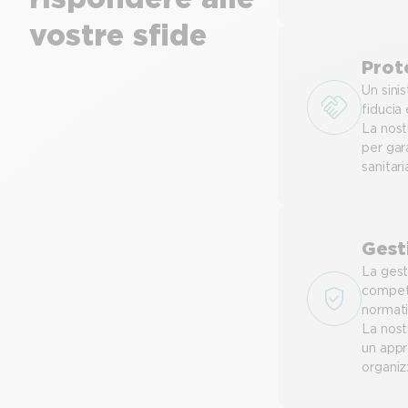
vostre sfide
Prot
Un sini
fiducia 
La nost
per gar
sanitari
Gest
La gest
compete
normati
La nost
un appr
organiz