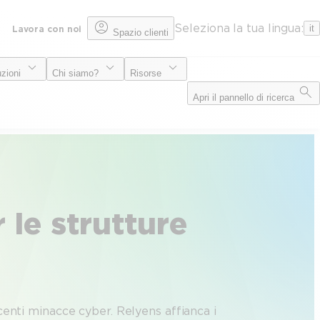
Seleziona la tua lingua:
it
Lavora con noi
Spazio clienti
uzioni
Chi siamo?
Risorse
Apri il pannello di ricerca
 le strutture
escenti minacce cyber. Relyens affianca i