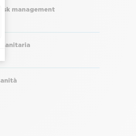
e risk management
 sanitaria
sanità