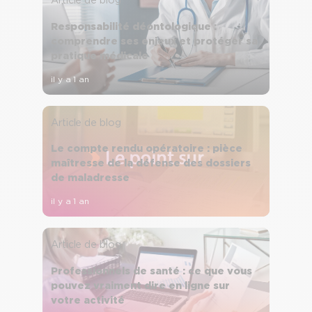
Responsabilité déontologique :
comprendre ses enjeux et protéger sa
pratique médicale
il y a 1 an
Article de blog
Le compte rendu opératoire : pièce
maîtresse de la défense des dossiers
de maladresse
il y a 1 an
Article de blog
Professionnels de santé : ce que vous
pouvez vraiment dire en ligne sur
votre activité