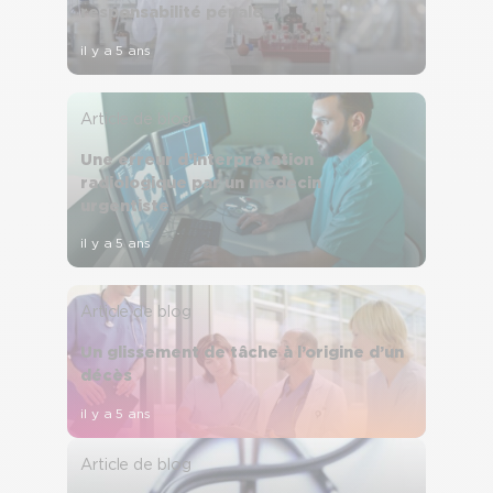
responsabilité pénale
il y a 5 ans
Article de blog
Une erreur d’interprétation
radiologique par un médecin
urgentiste
il y a 5 ans
Article de blog
Un glissement de tâche à l’origine d’un
décès
il y a 5 ans
Article de blog