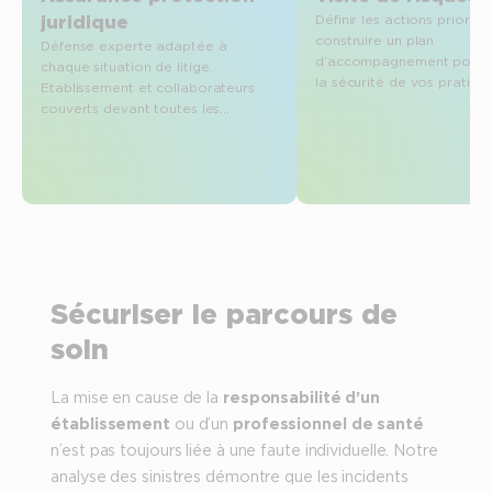
juridique
Définir les actions priorita
construire un plan
Défense experte adaptée à
d’accompagnement pour r
chaque situation de litige.
la sécurité de vos pratique
Etablissement et collaborateurs
couverts devant toutes les
juridictions.
Sécuriser le parcours de
soin
La mise en cause de la
responsabilité d’un
établissement
ou d’un
professionnel de santé
n’est pas toujours liée à une faute individuelle. Notre
analyse des sinistres démontre que les incidents