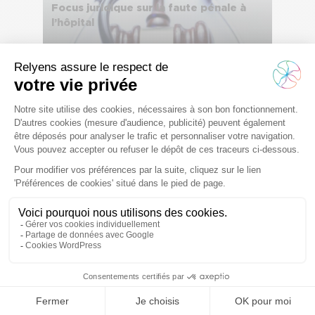
Focus juridique sur la faute pénale à
l’hôpital
il y a 5 ans
Article de blog
Expertise médicale la plus juste
possible
il y a 5 ans
Sécuriser la prise en charge du
patient
Article de blog