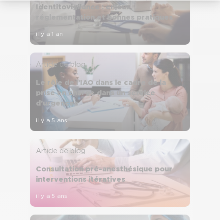
Identitovigilance : enjeux,
réglementation et bonnes pratiques
il y a 1 an
Article de blog
Le rôle de l’IAO dans le cadre de la
prise en charge dans un service
d’urgences
il y a 5 ans
Article de blog
Consultation pré-anesthésique pour
interventions itératives
il y a 5 ans