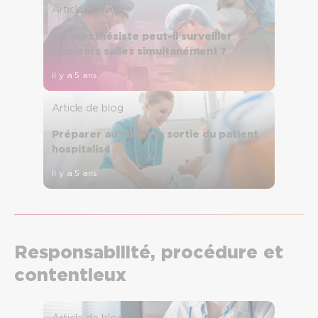
Article de blog
Un anesthésiste peut-il surveiller
plusieurs salles simultanément ?
il y a 5 ans
Article de blog
Préparer au mieux la sortie du patient
hospitalisé
il y a 5 ans
Responsabilité, procédure et
contentieux
Article de blog