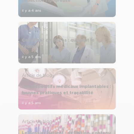
rédaction rigoureuse
il y a 4 ans
Article de blog
Certificat de décès : qui peut le
rédiger ?
il y a 5 ans
Article de blog
Les dispositifs médicaux implantables :
bonnes pratiques et traçabilité
il y a 5 ans
Article de blog
Le dossier patient : définition, contenu