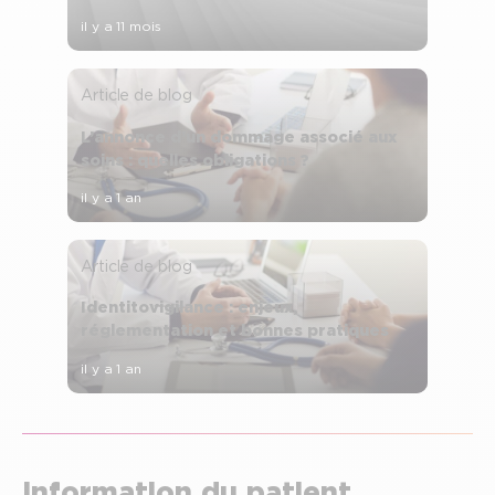
il y a 11 mois
Article de blog
L’annonce d’un dommage associé aux
soins : quelles obligations ?
il y a 1 an
Article de blog
Identitovigilance : enjeux,
réglementation et bonnes pratiques
il y a 1 an
Information du patient