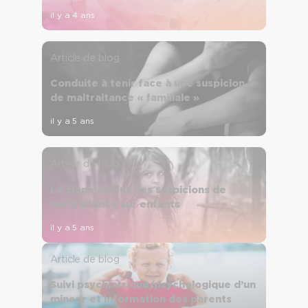
il y a 4 ans
Article de blog
Conduite à tenir face à une suspicion
de maltraitance « familiale »
il y a 5 ans
Article de blog
Le signalement des suspicions de
maltraitance sur enfants
il y a 5 ans
Article de blog
Suivi psychiatrique/psychologique d’un
mineur et information des parents