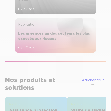
2024
il y a 2 ans
Publication
Les urgences un des secteurs les plus
exposés aux risques
il y a 2 ans
Nos produits et
Afficher tout
solutions
Médical
Médical
Assurance protection
Visite de risques