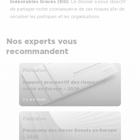
Indésirables Graves (EIG)
. Ce dossier a pour objectif
de partager notre connaissance de ces risques afin de
sécuriser les pratiques et les organisations.
Nos experts vous
recommandent
Publication
Rapport prospectif des risques en
santé en Europe – 2026
il y a 6 mois
Publication
Panorama des Never Events en Europe
– 2025