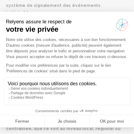
système de signalement des événements
indésirables.
Ainsi, il n’est pas rare de nous entendre dire que les
déclarations à destination des Agences Régionales de
Santé ont été arrêtées suite à de mauvaises expériences en
réponse à celles-ci.
Sans en faire une généralité, ces constats nous montrent
que le déficit culturel n’est pas exclusivement l’apanage des
hospitaliers mais qu’il peut également être présent au
niveau des organismes de tutelles. Le dernier rapport annuel
HAS sur les EIGS daté de décembre 2021 (5) nous montre
d’ailleurs une grande variabilité interrégionale du taux de
déclaration probablement liée à la diversité des politiques
territoriales incitatives de déclaration et du niveau
d’implication des SRA-QSSP (6) .
Le bon fonctionnement d’une gestion des risques
centralisée, que ce soit au niveau local, régional ou