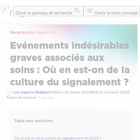
Aller
Ouvrir le panneau de recherche
Ouvrir le menu principal
au
contenu
Sécurisation des soins
Evénements indésirables
graves associés aux
soins : Où en est-on de la
culture du signalement ?
Les experts Relyens
Publié le
23 février 2022
Modifié le
6 août 2026
Temps de lecture :
7 minutes
Table des matières
Où en est-on de la culture du signalement des EIGS ?