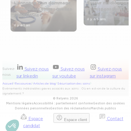
L’annonce d’un dommage
Erreur médicamen
associé aux soins : quelles
et responsabilité p
obligations ?
il y a 5 ans
il y a 1 an
Suivez-
Suivez-nous
Suivez-nous
Suivez-nous
nous
sur linkedin
sur youtube
sur instagram
Accueil
Ressources
Articles de blog
Sécurisation des soins
Evénements indésirables graves associés aux soins : Où en est-on de la culture du
signalement ?
© Relyens 2026
Mentions légales
Accessibilité : partiellement conforme
Gestion des cookies
Données personnelles
Gestion des réclamations
Marchés publics
Espace
Contact
Espace client
candidat