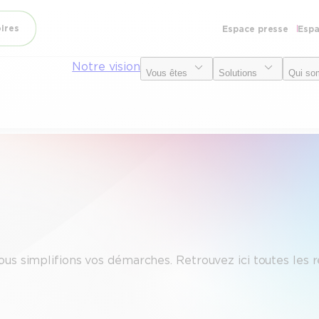
oires
Espace presse
Espa
Notre vision
Vous êtes
Solutions
Qui so
ous simplifions vos démarches. Retrouvez ici toutes les 