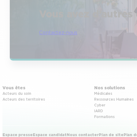
Vous avez d’autres 
Contactez-nous
Vous êtes
Nos solutions
Acteurs du soin
Médicales
Acteurs des territoires
Ressources Humaines
Cyber
IARD
Formations
Espace presse
Espace candidat
Nous contacter
Plan de site
Plan d