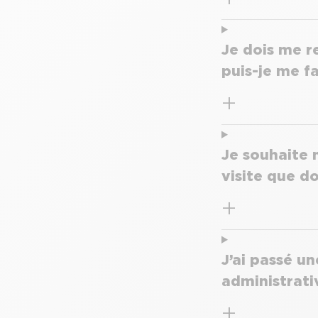
Je dois me r
puis-je me f
Je souhaite 
visite que do
J’ai passé u
administrati