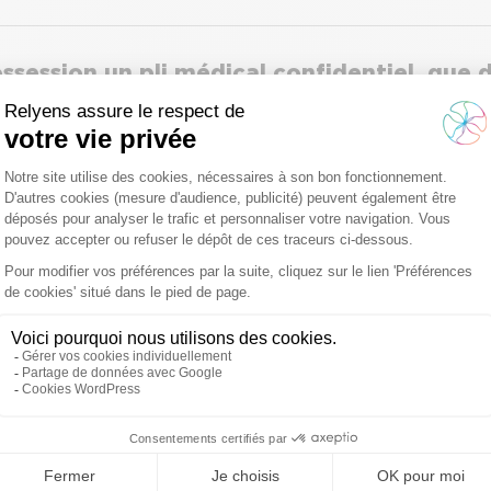
ssession un pli médical confidentiel, que d
e convocation à une expertise médicale / co
u créneau indiqué. Comment faire ?
rdivement une convocation à une expertise
us fixé est déjà passé. Comment faire ?