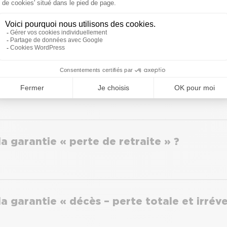
tionne la garantie incapacité pour un a
la garantie « invalidité » ?
la garantie « perte de retraite » ?
la garantie « décès – perte totale et irrév