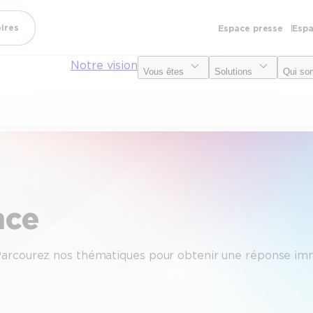
oires
Espace presse
Espa
Notre vision
Vous êtes
Solutions
Qui so
nce
Parcourez nos thématiques pour obtenir une réponse imm