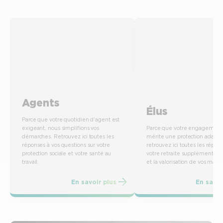
Agents
Élus
Parce que votre quotidien d’agent est
exigeant, nous simplifions vos
Parce que votre engagement
démarches. Retrouvez ici toutes les
mérite une protection adapté
réponses à vos questions sur votre
retrouvez ici toutes les répon
protection sociale et votre santé au
votre retraite supplémentair
travail.
et la valorisation de vos mand
En savoir plus
En savoi