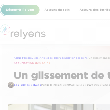
Aller
Découvrir Relyens
Acteurs du soin
Acteurs des territ
au
contenu
Accueil
Ressources
Articles de blog
Sécurisation des soins
Un glissement de 
Sécurisation des soins
Un glissement de t
Les juristes Relyens
Publié le
28 mai 2021
Modifié le
20 mars 2026
Temps 