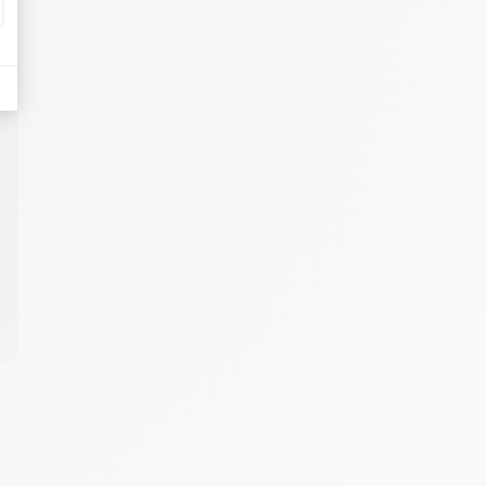
et
en