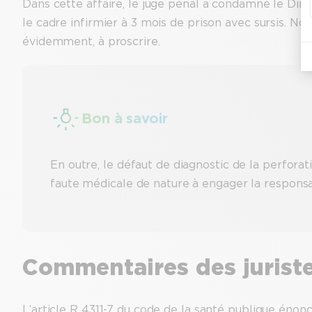
Dans cette affaire, le juge pénal a condamné le Direc
le cadre infirmier à 3 mois de prison avec sursis. No
évidemment, à proscrire.
Bon à savoir
En outre, le défaut de diagnostic de la perforat
faute médicale de nature à engager la responsab
Commentaires des jurist
L’article R 4311-7 du code de la santé publique énonce