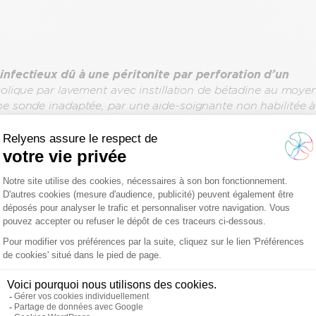
infectieux dû à une péritonite par perforation d’un
 colique par lavement avec instillation de bétadine au moye
e sonde inadaptée, par une aide-soignante non habilitée à
gnostiquée par le CH qui n’a pas pratiqué les examens
e radiographie et une coloscopie,
examens inadaptés
, aya
italier considérant que « la
réalisation du geste
constitue une faute
réalisée en violation de l’article 4 du
té publique à l’article R.4311-7).