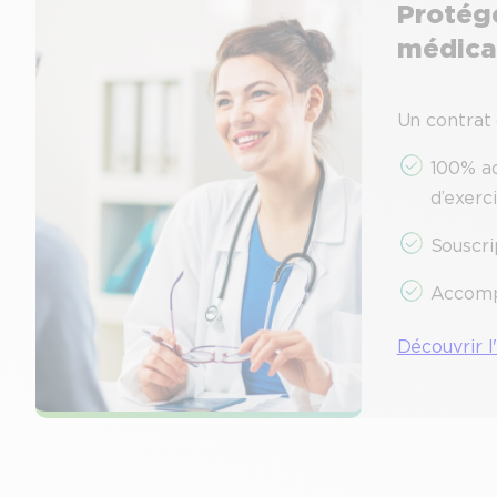
Protége
médical
Un contrat 
100% ad
d’exerc
Souscri
Accomp
Découvrir 