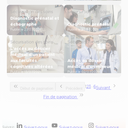
Sécurisation des soins
Sécurisation des soins
Diagnostic prénatal et
échographe
Diagnostic prénatal
Publié le 27/07/2021
Publié le 27/07/2021
Sécurisation des soins
Sécurisation des soins
L’accès au dossier
médical d’un patient
aux facultés
Accès au dossier
cognitives altérées
médical d’un mineur
Publié le 13/07/2021
Publié le 02/07/2021
…
1
2
3
6
Suivant
Début de pagination
Précédent
Fin de pagination
Suivez-
Suivez-nous
Suivez-nous
Suivez-nous