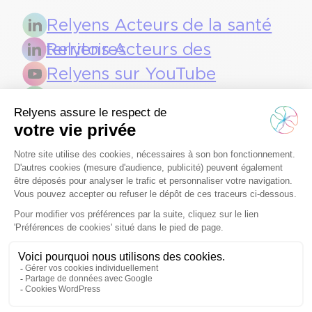
Relyens Acteurs de la santé
Relyens Acteurs des territoires
Relyens sur YouTube
Bloc op'
Les articles de l’auteur
Sécurisation des soins
Sécurisation des soins
Compte-rendu
Erreur de côté : un EIG
échographie
évitable, un risque
obstétricale :