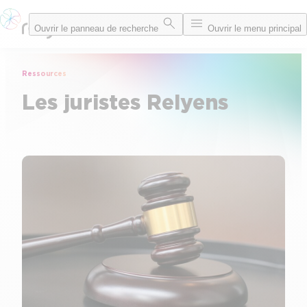
Aller
Ouvrir le panneau de recherche
Ouvrir le menu principal
au
contenu
Ressources
Les juristes Relyens