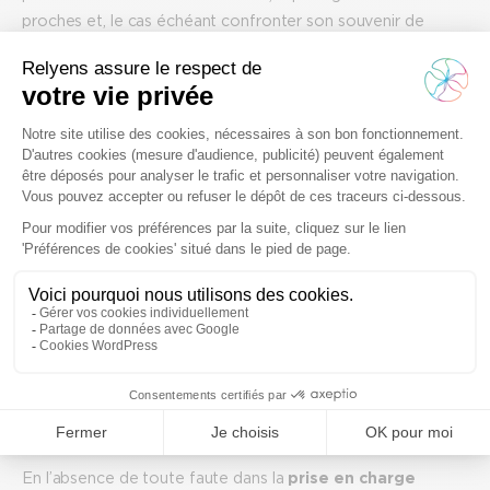
proches et, le cas échéant confronter son souvenir de
l’entretien à des données fiables.
Précisons qu’en aucun cas la remise d’un tel
document standard ne saurait se substituer à
l’échange oral personnalisé.
La HAS, dans ses recommandations de mai 2012,
proscrit
tout recueil de signature sur ce document
d’information
, point sur lequel nous n’avons aucune
objection à formuler dès lors qu’une traçabilité est
organisée par ailleurs.
Sur les modalités de preuve de la
délivrance de l’information
(traçabilité)
En l’absence de toute faute dans la
prise en charge