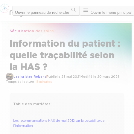
Aller
Ouvrir le panneau de recherche
Ouvrir le menu principal
au
contenu
Sécurisation des soins
Information du patient :
quelle traçabilité selon
la HAS ?
Les juristes Relyens
Publié le
28 mai 2021
Modifié le
20 mars 2026
Temps de lecture :
5 minutes
Table des matières
Les recommandations HAS de mai 2012 sur la traçabilité de
l’information