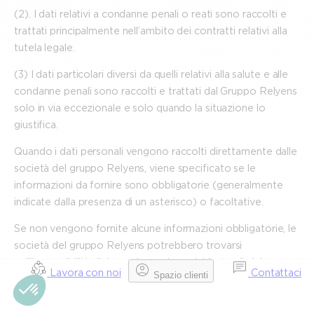
(2). I dati relativi a condanne penali o reati sono raccolti e
trattati principalmente nell’ambito dei contratti relativi alla
tutela legale.
(3) I dati particolari diversi da quelli relativi alla salute e alle
condanne penali sono raccolti e trattati dal Gruppo Relyens
solo in via eccezionale e solo quando la situazione lo
giustifica.
Quando i dati personali vengono raccolti direttamente dalle
società del gruppo Relyens, viene specificato se le
informazioni da fornire sono obbligatorie (generalmente
indicate dalla presenza di un asterisco) o facoltative.
Se non vengono fornite alcune informazioni obbligatorie, le
società del gruppo Relyens potrebbero trovarsi
nell’impossibilità di rispondere ad una richiesta, di elaborare
Lavora con noi
Contattaci
Spazio clienti
una proposta o un preventivo, di gestire/eseguire un
contratto assicurativo o di fornire un servizio.