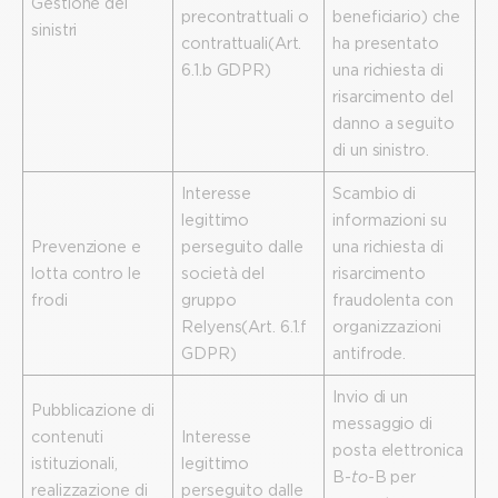
Gestione dei
precontrattuali o
beneficiario) che
sinistri
contrattuali (Art.
ha presentato
6.1.b GDPR)
una richiesta di
risarcimento del
danno a seguito
di un sinistro.
Interesse
Scambio di
legittimo
informazioni su
Prevenzione e
perseguito dalle
una richiesta di
lotta contro le
società del
risarcimento
frodi
gruppo
fraudolenta con
Relyens (Art. 6.1.f
organizzazioni
GDPR)
antifrode.
Invio di un
Pubblicazione di
messaggio di
contenuti
Interesse
posta elettronica
istituzionali,
legittimo
B-
to
-B per
realizzazione di
perseguito dalle