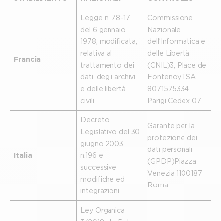
Legge n. 78-17
Commissione
del 6 gennaio
Nazionale
1978, modificata,
dell’Informatica e
relativa al
delle Libertà
Francia
trattamento dei
(CNIL) 3, Place de
dati, degli archivi
Fontenoy TSA
e delle libertà
80715 75334
civili.
Parigi Cedex 07
Decreto
Garante per la
Legislativo del 30
protezione dei
giugno 2003,
dati personali
Italia
n.196 e
(GPDP) Piazza
successive
Venezia 11 00187
modifiche ed
Roma
integrazioni
Ley Orgánica