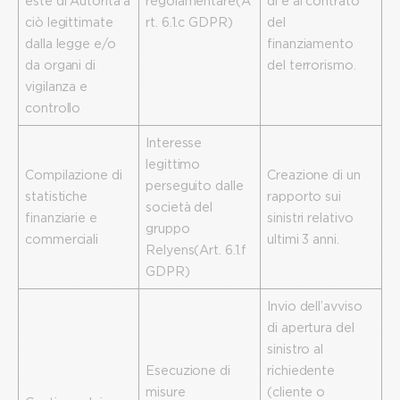
este di Autorità a
regolamentare (A
di e al contrato
ciò legittimate
rt. 6.1.c GDPR)
del
dalla legge e/o
finanziamento
da organi di
del terrorismo.
vigilanza e
controllo
Interesse
legittimo
Compilazione di
Creazione di un
perseguito dalle
statistiche
rapporto sui
società del
finanziarie e
sinistri relativo
gruppo
commerciali
ultimi 3 anni.
Relyens (Art. 6.1.f
GDPR)
Invio dell’avviso
di apertura del
sinistro al
Esecuzione di
richiedente
misure
(cliente o