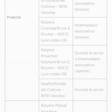
SPS Strada del
assicurativo
Cretone – 18110
(broker)
Vasselay
Francia
Relyens
Intermediario
Courtage 18 rue E.
assicurativo
Rochet – 69372
(broker)
Lyon cedex 08
Relyens
Società di servizi
Proactive
e intermediario
Solutions 18 rue E.
assicurativo
Rochet – 69372
(agente)
Lyon cedex 08
QualNet Strada
del Cretone –
Società di servizi
18110 Vasselay
Relyens Mutual
Insurance