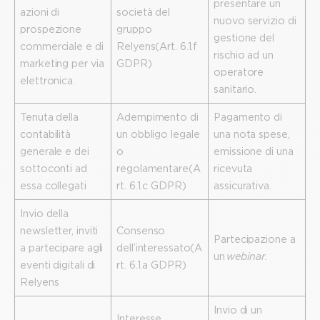
presentare un
azioni di
società del
nuovo servizio di
prospezione
gruppo
gestione del
commerciale e di
Relyens (Art. 6.1.f
rischio ad un
marketing per via
GDPR)
operatore
elettronica.
sanitario.
Tenuta della
Adempimento di
Pagamento di
contabilità
un obbligo legale
una nota spese,
generale e dei
o
emissione di una
sottoconti ad
regolamentare (A
ricevuta
essa collegati
rt. 6.1.c GDPR)
assicurativa.
Invio della
newsletter, inviti
Consenso
Partecipazione a
a partecipare agli
dell’interessato (A
un
webinar.
eventi digitali di
rt. 6.1.a GDPR)
Relyens
Invio di un
Interesse