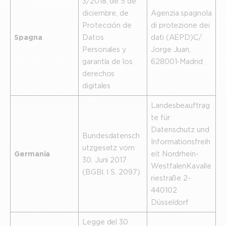
3/2018, de 5 de
diciembre, de
Agenzia spagnola
Protección de
di protezione dei
Spagna
Datos
dati (AEPD) C/
Personales y
Jorge Juan,
garantía de los
6 28001-Madrid
derechos
digitales
Landesbeauftrag
te für
Datenschutz und
Bundesdatensch
Informationsfreih
utzgesetz vom
Germania
eit Nordrhein-
30. Juni 2017
Westfalen Kavalle
(BGBl. I S. 2097)
riestraße 2-
4 40102
Düsseldorf
Legge del 30