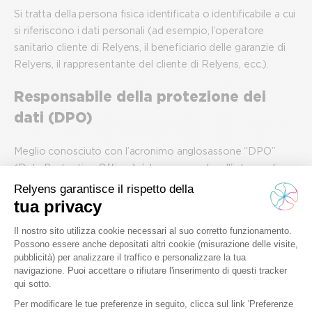
Si tratta della persona fisica identificata o identificabile a cui
si riferiscono i dati personali (ad esempio, l’operatore
sanitario cliente di Relyens, il beneficiario delle garanzie di
Relyens, il rappresentante del cliente di Relyens, ecc.).
Responsabile della protezione dei
dati (DPO)
Meglio conosciuto con l’acronimo anglosassone “DPO”
(Data Protection Officer), è la persona che all’interno di
Relyens ha il compito di garantire il rispetto della normativa
sulla protezione dei dati personali. È la persona da
contattare per qualsiasi domanda relativa al trattamento dei
dati personali effettuato dal Gruppo Relyens nonché per
esercitare i diritti previsti dalla normativa (per maggiori
dettagli, si veda la sezione dedicata di questa Carta).