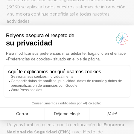
(SGSI) se aplica a todos nuestros sistemas de información
y su mejora continua beneficia así a todas nuestras
actividades.
Ver el certificado
«La seguridad es un componente esencial del
«La
cumplimiento del Reglamento General de
nos
Protección de Datos (RGPD). Trabajamos a diario
seg
en estos temas junto con el responsable de
exp
seguridad y todos los equipos implicados.
«
imp
Xavier Blanc
Oli
, Responsable de Protección
de Datos del Grupo
de l
Relyens también cuenta con la certificación del
Esquema
Nacional de Seguridad (ENS)
, nivel Medio, de