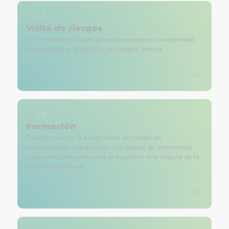
Salud
Visita de riesgos
Una herramienta operativa para mejorar la seguridad
del paciente y la gestión de riesgos clínicos.
Salud
Formación
Transformamos la experiencia de riesgo en
conocimiento. Impulsamos una cultura de prevención
mediante formación para una gestión más segura de la
actividad sanitaria.