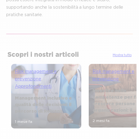
supportando anche la sostenibilità a lungo termine delle
pratiche sanitarie.
Scopri i nostri articoli
Mostra tutto
Risk management e
Risk management e
prevenzione
, 
prevenzione
Approfondimenti
Investire nelle
competenze per fa
Management inclusivo e
crescere persone 
qualità delle decisioni: il
organizzazioni: il
percorso di Relyens
percorso di Grazia
2 mesi fa
1 mese fa
in Relyens