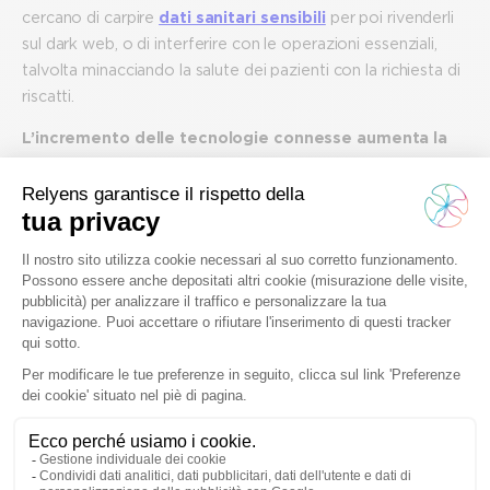
cercano di carpire
dati sanitari sensibili
per poi rivenderli
sul dark web, o di interferire con le operazioni essenziali,
talvolta minacciando la salute dei pazienti con la richiesta di
riscatti.
L’incremento delle tecnologie connesse aumenta la
superficie di attacco
, esponendo le strutture a nuove
vulnerabilità che devono essere gestite con attenzione. È
essenziale che le tecnologie non siano solo implementate
come strumenti di supporto, ma che vengano anche
adeguatamente protette.
Ospedali e strutture sanitarie devono dunque
garantire la
continuità operativa e la sicurezza dei dati,
al tempo
stesso senza compromettere la qualità dell’assistenza. Con
un
panorama normativo in evoluzione
, che include nuovi
disegni di legge come quello introdotto in Italia a gennaio,
le strutture sanitarie sono obbligate a rafforzare la loro
infrastruttura di cybersecurity. Questo include