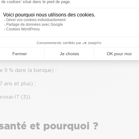
e les soins
, et engendre des coûts pouvant atteindre
rise, 20 M€ de perte (Chiffres Eurosai-it (3)).
tre 80 et 1000 applications hétérogènes. Ils pâtissent :
e 9 % dans la banque) ;
 ans et plus) ;
rosai-IT (3)).
 santé et pourquoi ?