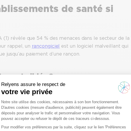
ablissements de santé si
A (1) révèle que 54 % des menaces dans le secteur de la
ur rappel, un
rançongiciel
est un logiciel malveillant qui
ue jusqu’au paiement d’une rançon.
s sont ciblés ?
e secteur santé
, notamment des hôpitaux publics. 31 % d
adé suite à ces cyberattaques (2).
financier ?