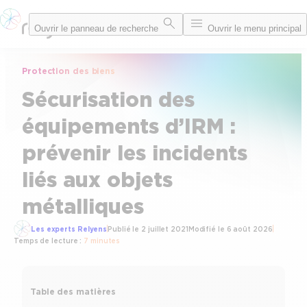
Aller
Ouvrir le panneau de recherche
Ouvrir le menu principal
au
contenu
Protection des biens
Sécurisation des
équipements d’IRM :
prévenir les incidents
liés aux objets
métalliques
Les experts Relyens
Publié le
2 juillet 2021
Modifié le
6 août 2026
Temps de lecture :
7 minutes
Table des matières