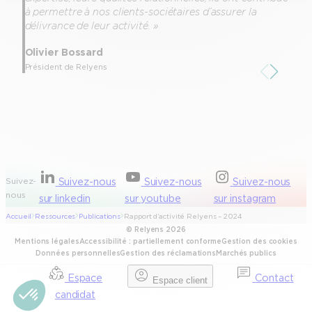
à permettre à nos clients-sociétaires d’assurer la
p
délivrance de leur activité. »
Olivier Bossard
D
Président de Relyens
Suivez-
Suivez-nous
Suivez-nous
Suivez-nous
nous
sur linkedin
sur youtube
sur instagram
Accueil
Ressources
Publications
Rapport d’activité Relyens – 2024
© Relyens 2026
Mentions légales
Accessibilité : partiellement conforme
Gestion des cookies
Données personnelles
Gestion des réclamations
Marchés publics
Espace
Contact
Espace client
candidat