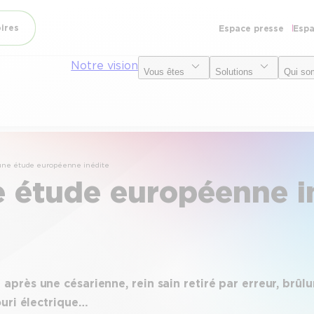
oires
Espace presse
Espa
Notre vision
Vous êtes
Solutions
Qui so
une étude européenne inédite
e étude européenne i
rès une césarienne, rein sain retiré par erreur, brûlu
ouri électrique…