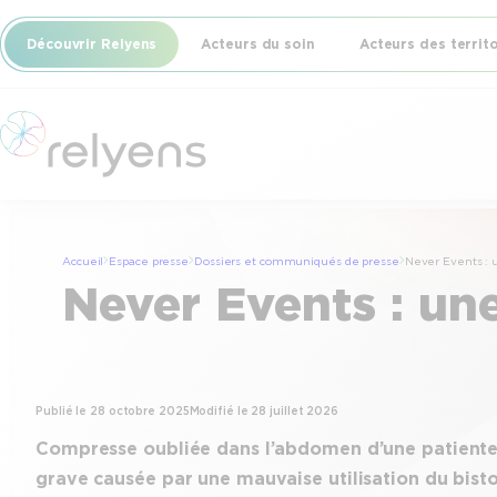
Aller
Découvrir Relyens
Acteurs du soin
Acteurs des territ
au
contenu
Accueil
Espace presse
Dossiers et communiqués de presse
Never Events : 
Never Events : un
Publié le
28 octobre 2025
Modifié le
28 juillet 2026
Compresse oubliée dans l’abdomen d’une patiente ap
grave causée par une mauvaise utilisation du bist