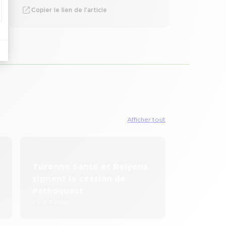
Copier le lien de l’article
Afficher tout
Turenne Santé et Relyens
signent la cession de
Pathoquest
Il y a 3 mois