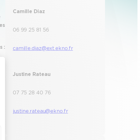
Camille Diaz
e
ces
06 99 25 81 56
 :
camille.diaz@ext.ekno.fr
Justine Rateau
07 75 28 40 76
justine.rateau@ekno.fr