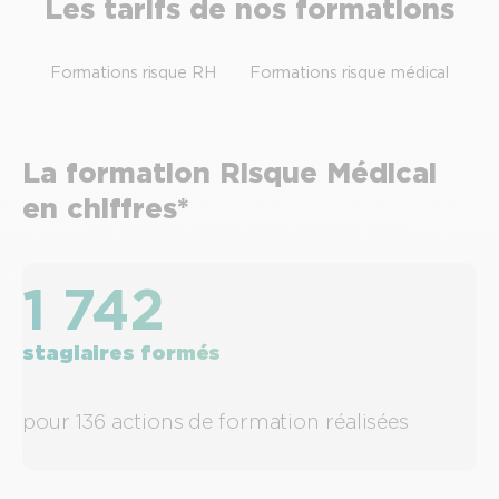
Les tarifs de nos formations
Formations risque RH
Formations risque médical
La formation Risque Médical
en chiffres*
1 742
stagiaires formés
pour 136 actions de formation réalisées
u
s