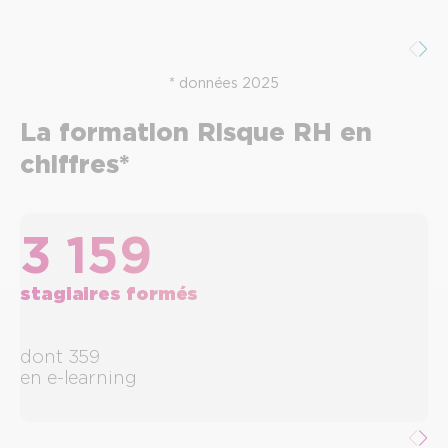
* données 2025
La formation Risque RH en
chiffres*
3 159
stagiaires formés
dont 359
d
en e-learning
e