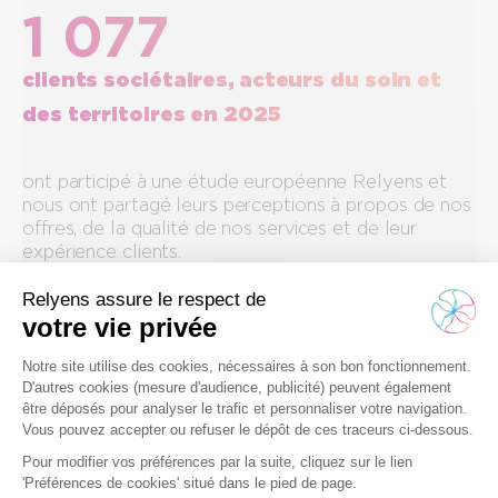
1 077
clients sociétaires, acteurs du soin et
des territoires en 2025
ont participé à une étude européenne Relyens et
nous ont partagé leurs perceptions à propos de nos
offres, de la qualité de nos services et de leur
expérience clients.
97%
de nos clients sociétaires se déclarent
satisfaits de Relyens
Enquête européenne réalisée par Init du 26 mai au