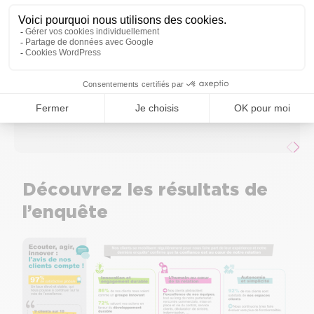
10 juillet 2025.
93%
de satisfaction pour la relation
d
commerciale
Découvrez les résultats de
l’enquête