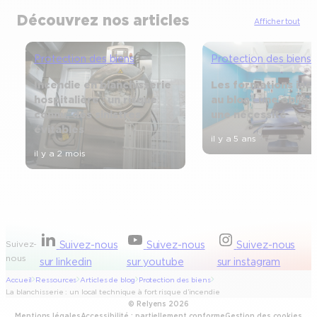
Découvrez nos articles
Afficher tout
Protection des biens
Protection des biens
Incendie en blanchisserie
Les formations inc
hospitalière : un risque
au bloc : une obliga
connu, des sinistres
une nécessité
évitables
il y a 5 ans
il y a 2 mois
Suivez-
Suivez-nous
Suivez-nous
Suivez-nous
nous
sur linkedin
sur youtube
sur instagram
Accueil
Ressources
Articles de blog
Protection des biens
La blanchisserie : un local technique à fort risque d’incendie
© Relyens 2026
Mentions légales
Accessibilité : partiellement conforme
Gestion des cookies