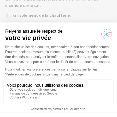
incendie
porte sur :
un
isolement de la chaufferie
,
une
accessibilité des façades
permettant les
manœuvres des pompiers,
une sécurisation des
liquides inflammables susceptibles
de causer ou d’amplifier un départ de feu,
des moyens de lutte contre l’incendie appropriés aux
risques type
extincteurs
, appareils permettant une
alimentation en eau du site
en nombre suffisant,
une
vérification annuelle des installations
électriques
et des
moyens de lutte contre
l’incendie.
Des recommandations de