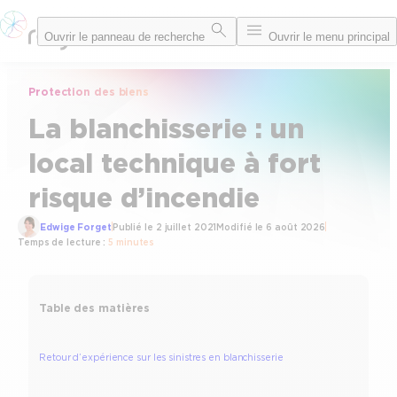
Aller
Ouvrir le panneau de recherche
Ouvrir le menu principal
au
contenu
Protection des biens
La blanchisserie : un
local technique à fort
risque d’incendie
Edwige Forget
Publié le
2 juillet 2021
Modifié le
6 août 2026
Temps de lecture :
5 minutes
Table des matières
Retour d’expérience sur les sinistres en blanchisserie