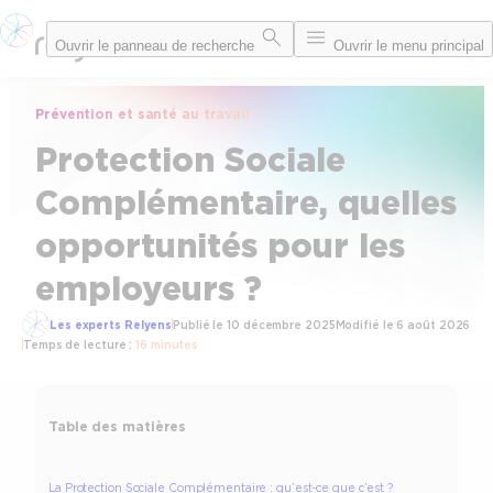
Aller
Ouvrir le panneau de recherche
Ouvrir le menu principal
au
contenu
Prévention et santé au travail
Protection Sociale
Complémentaire, quelles
opportunités pour les
employeurs ?
Les experts Relyens
Publié le
10 décembre 2025
Modifié le
6 août 2026
Temps de lecture :
16 minutes
Table des matières
La Protection Sociale Complémentaire : qu’est-ce que c’est ?