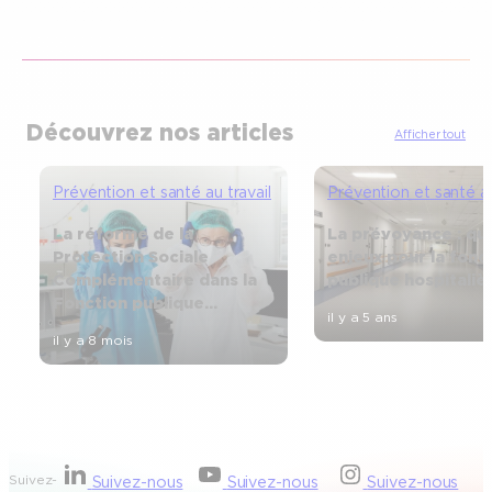
Découvrez nos articles
Afficher tout
Prévention et santé au travail
Prévention et santé au
La réforme de la
La prévoyance : qu
Protection Sociale
enjeux pour la fonc
Complémentaire dans la
publique hospitaliè
Fonction publique
il y a 5 ans
hospitalière
il y a 8 mois
Suivez-
Suivez-nous
Suivez-nous
Suivez-nous