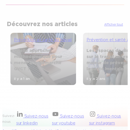
Découvrez nos articles
Afficher tout
Prévention et santé au travail
Prévention et santé au
Quelle approche
Les espaces de dis
méthodologique pour
sur le travail un lev
mener une démarche
majeur de préventi
QVCT ?
la santé mentale
il y a 1 an
il y a 2 ans
Suivez-
Suivez-nous
Suivez-nous
Suivez-nous
nous
sur linkedin
sur youtube
sur instagram