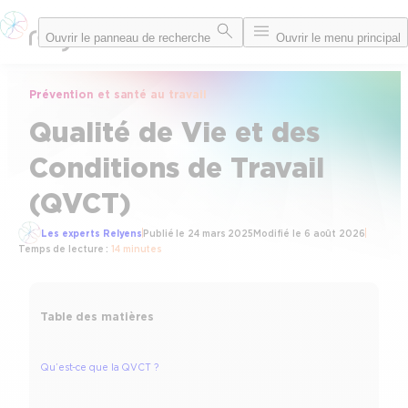
Aller
Ouvrir le panneau de recherche
Ouvrir le menu principal
au
contenu
Prévention et santé au travail
Qualité de Vie et des
Conditions de Travail
(QVCT)
Les experts Relyens
Publié le
24 mars 2025
Modifié le
6 août 2026
Temps de lecture :
14 minutes
Table des matières
Qu’est-ce que la QVCT ?