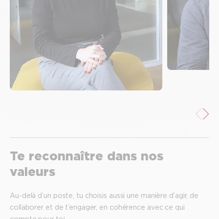
Ludovic,
Manager 
Meritxel,
Gestionnaire sinistres
Te reconnaître dans nos
valeurs
Au-delà d’un poste, tu choisis aussi une manière d’agir, de
collaborer et de t’engager, en cohérence avec ce qui
compte pour toi.