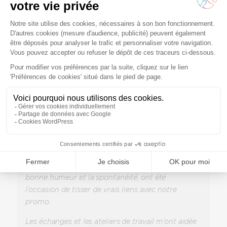
entités.
Ce parcours m’a donné une vision claire de
Relyens et m’a surtout permis de créer des liens
amicaux en dehors de mon périmètre de travail.
Une belle façon de se sentir rapidement partie
prenante du collectif. »
Lars
« J’ai eu la chance de participer au parcours
d’intégration quelques mois après mon arrivée
chez Relyens. Ces trois jours, marqués par la
bonne humeur et la spontanéité, ont été
l’occasion de tisser de vrais liens avec notre
promo.
Les échanges et les ateliers de travail m’ont aidée