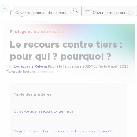
Aller
Ouvrir le panneau de recherche
Ouvrir le menu principal
au
contenu
Pilotage et transformation
Le recours contre tiers :
pour qui ? pourquoi ?
Les experts Relyens
Publié le
1 novembre 2025
Modifié le
6 août 2026
Temps de lecture :
9 minutes
Table des matières
Qu’est-ce que le recours contre tiers ?
Comment enclencher une procédure de recours contre tiers ?