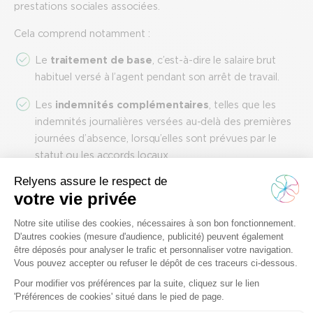
prestations sociales associées.
Cela comprend notamment :
Le
traitement de base
, c’est-à-dire le salaire brut
habituel versé à l’agent pendant son arrêt de travail.
Les
indemnités complémentaires
, telles que les
indemnités journalières versées au-delà des premières
journées d’absence, lorsqu’elles sont prévues par le
statut ou les accords locaux.
Les
primes et indemnités annexes
, notamment
celles liées à la fonction ou aux conditions particulières
de travail, qui continuent à être versées pendant l’arrêt.
Les
frais médicaux
, dans la mesure où ils sont à la
charge de l’établissement ou de son assureur statutaire,
incluant soins, examens, rééducation ou frais
hospitaliers directement liés à l’accident.