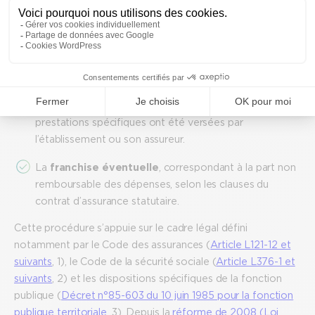
Les
charges patronales
, c’est-à-dire les cotisations
sociales que l’employeur continue à verser durant
l’arrêt, conformément au droit social et au statut de la
fonction publique.
Le
capital décès
, lorsque le recours concerne un
accident ayant entraîné le décès de l’agent et que des
prestations spécifiques ont été versées par
l’établissement ou son assureur.
La
franchise éventuelle
, correspondant à la part non
remboursable des dépenses, selon les clauses du
contrat d’assurance statutaire.
Cette procédure s’appuie sur le cadre légal défini
notamment par le Code des assurances (
Article L121-12 et
suivants
, 1), le Code de la sécurité sociale (
Article L376-1 et
suivants
, 2) et les dispositions spécifiques de la fonction
publique (
Décret n°85-603 du 10 juin 1985 pour la fonction
publique territoriale
, 3). Depuis la
réforme de 2008 (Loi