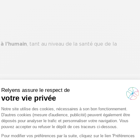
 à l’humain
, tant au niveau de la santé que de la
ques dans la fonction publique
erritoriales, hôpitaux, EHPAD, les Instituts Médico-
ale (CCAS), sont soumis à des obligations précises en
d’Évaluation des Risques Professionnels, 3), incluant le