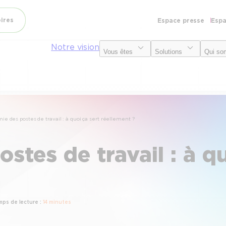
oires
Espace presse
Espa
Notre vision
Vous êtes
Solutions
Qui so
ie des postes de travail : à quoi ça sert réellement ?
stes de travail : à qu
ps de lecture :
14 minutes