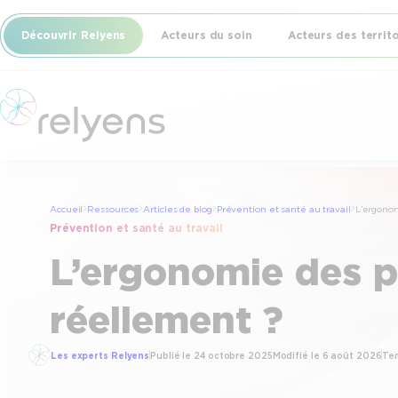
Aller
Découvrir Relyens
Acteurs du soin
Acteurs des territ
au
contenu
Accueil
Ressources
Articles de blog
Prévention et santé au travail
L’ergonom
Prévention et santé au travail
L’ergonomie des po
réellement ?
Les experts Relyens
Publié le
24 octobre 2025
Modifié le
6 août 2026
Tem