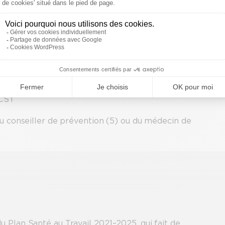
 (TMS)et aux risques psychosociaux (RPS).
ion (PAPRIPACT), qui peut intégrer des actions
 de prévention : adapter le travail à l’homme (art. L412
 CST
du conseiller de prévention (5) ou du médecin de
u Plan Santé au Travail 2021–2025, qui fait de