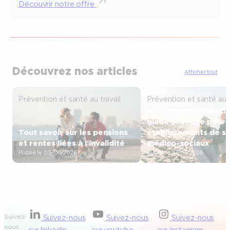
Découvrir notre offre
Découvrez nos articles
Afficher tout
Prévention et santé au travail
Prévention et santé au t
Prévoyance collectiv
guide pratique pour 
Tout savoir sur les pensions
établissements de sa
et rentes liées à l’invalidité
médico-sociaux
Publié le 03/08/2026
Publié le 27/07/2026
Suivez-
Suivez-nous
Suivez-nous
Suivez-nous
nous
sur linkedin
sur youtube
sur instagram