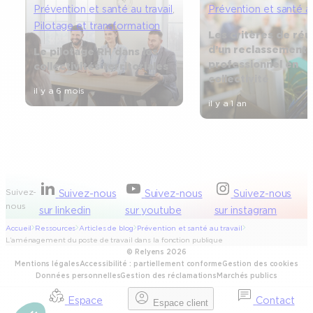
Prévention et santé au travail
, 
Prévention et santé au
Pilotage et transformation
Les critères de réu
d’un reclassement
Le pilotage RH dans les
professionnel en
collectivités territoriales
collectivité
il y a 6 mois
il y a 1 an
Suivez-
Suivez-nous
Suivez-nous
Suivez-nous
nous
sur linkedin
sur youtube
sur instagram
Accueil
Ressources
Articles de blog
Prévention et santé au travail
L’aménagement du poste de travail dans la fonction publique
© Relyens 2026
Mentions légales
Accessibilité : partiellement conforme
Gestion des cookies
Données personnelles
Gestion des réclamations
Marchés publics
Espace
Contact
Espace client