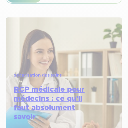
Sécurisation des soins
RCP médicale pour
médecins : ce qu’il
faut absolument
savoir