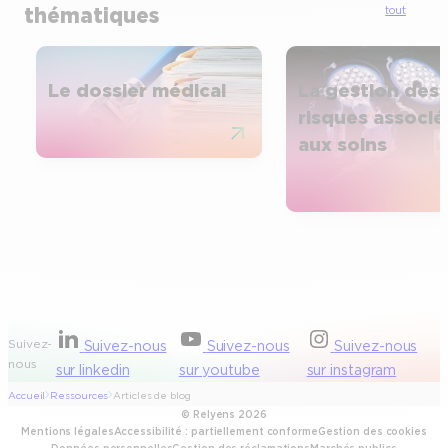
thématiques
tout
Le dossier médical
La gestion des
risques associé
aux soins
Suivez-
Suivez-nous
Suivez-nous
Suivez-nous
nous
sur linkedin
sur youtube
sur instagram
Accueil
Ressources
Articles de blog
© Relyens 2026
Mentions légales
Accessibilité : partiellement conforme
Gestion des cookies
Données personnelles
Gestion des réclamations
Marchés publics