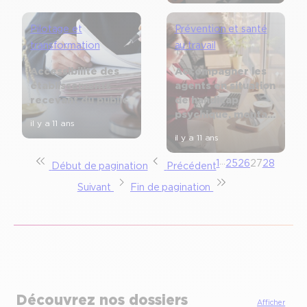
Pilotage et
Prévention et santé
transformation
au travail
Accessibilité des
Accompagner les
établissements
agents en situation
recevant du public
de handicap
psychique, mental
il y a 11 ans
ou cognitif
il y a 11 ans
…
1
25
26
27
28
Début de pagination
Précédent
Suivant
Fin de pagination
Découvrez nos dossiers
Afficher