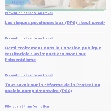
Lire la suite
:
Prévention et santé au travail
R
C
Les risques psychosociaux (RPS) : tout savoir
P
m
é
Prévention et santé au travail
d
Demi-traitement dans la Fonction publique
i
territoriale : un impact croissant sur
c
l’absentéisme
a
l
e
Prévention et santé au travail
p
Tout savoir sur la réforme de la Protection
o
sociale complémentaire (PSC)
u
r
m
Pilotage et transformation
é