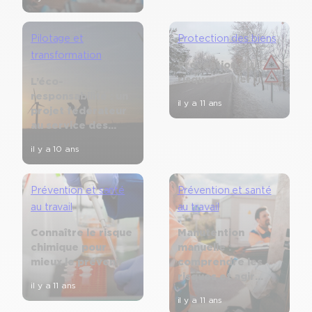
Pilotage et
Protection des biens
transformation
Prévention du
risque routier
L’éco-
responsabilité : un
il y a 11 ans
projet fédérateur
au service des
collectivités
il y a 10 ans
Prévention et santé
Prévention et santé
au travail
au travail
Connaître le risque
Manutention
chimique pour
manuelle :
mieux le prévenir
comprendre les
risques et agir
il y a 11 ans
efficacement
il y a 11 ans