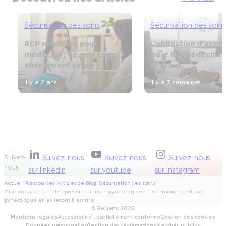
Sécurisation des soins
Sécurisation des soins
RCP médicale pour
L’obligation d’assu
médecins : ce qu’il faut
pour les médecins
absolument savoir
libéraux
il y a 2 ans
il y a 3 semaines
Suivez-
Suivez-nous
Suivez-nous
Suivez-nous
nous
sur linkedin
sur youtube
sur instagram
Accueil
Ressources
Articles de blog
Sécurisation des soins
Mise en cause pénale après un examen gynécologique : le témoignage d’une
gynécologue et les leçons à en tirer
© Relyens 2026
Mentions légales
Accessibilité : partiellement conforme
Gestion des cookies
Données personnelles
Gestion des réclamations
Marchés publics