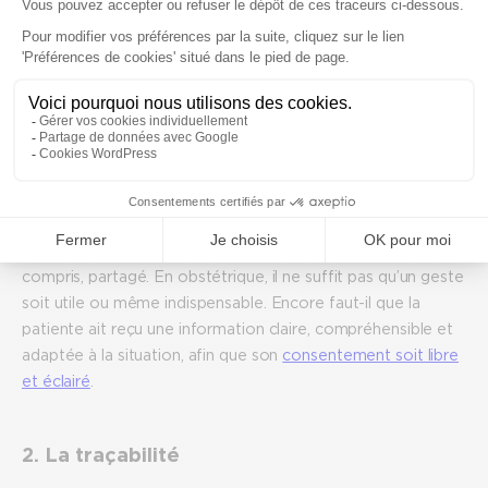
Ce que ce témoignage révèle sur le
risque médico-légal aujourd’hui
Il met en lumière trois réalités clés :
1. Le consentement
Il faut travailler la relation patient pour que le
consentement donné soit authentique
. Il doit être
compris, partagé. En obstétrique, il ne suffit pas qu’un geste
soit utile ou même indispensable. Encore faut-il que la
patiente ait reçu une information claire, compréhensible et
adaptée à la situation, afin que son
consentement soit libre
et éclairé
.
2. La traçabilité