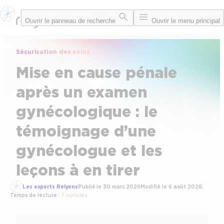
Aller
Ouvrir le panneau de recherche
Ouvrir le menu principal
au
contenu
Sécurisation des soins
Mise en cause pénale
après un examen
gynécologique : le
témoignage d’une
gynécologue et les
leçons à en tirer
Les experts Relyens
Publié le
30 mars 2026
Modifié le
6 août 2026
Temps de lecture :
7 minutes