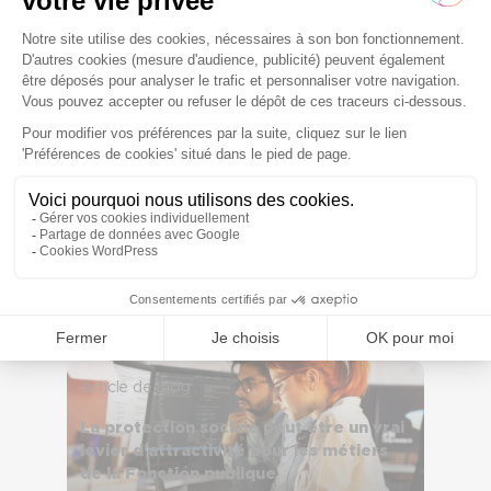
Comment mettre en place un régime
collectif de Protection sociale
complémentaire (PSC) dans ma
structure ?
il y a 1 an
Article de blog
La complémentaire santé comme outil
d’attractivité et de management des
risques
il y a 4 ans
Article de blog
La protection sociale peut être un vrai
levier d’attractivité pour les métiers
de la Fonction publique