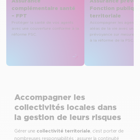
Assurance
Assurance prévo
complémentaire santé
Fonction publiqu
– FPT
territoriale
Protéger la santé de vos agents
Accompagner les agents f
avec une couverture conforme à la
aléas de la vie avec une s
réforme PSC.
prévoyance sur mesure c
à la réforme de la PSC.
Accompagner les
collectivités locales dans
la gestion de leurs risques
Gérer une
collectivité territoriale
, c’est porter de
nombreuses responsabilités : assurer la continuité