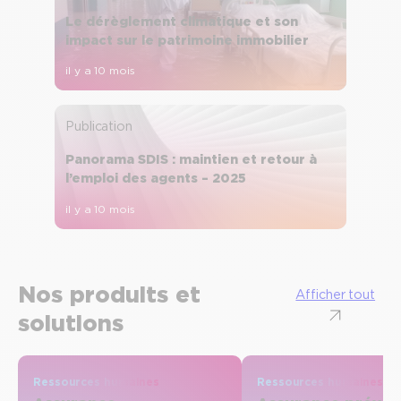
Le dérèglement climatique et son
impact sur le patrimoine immobilier
il y a 10 mois
Publication
Panorama SDIS : maintien et retour à
l’emploi des agents – 2025
il y a 10 mois
Nos produits et
Afficher tout
solutions
Ressources humaines
Ressources humaines