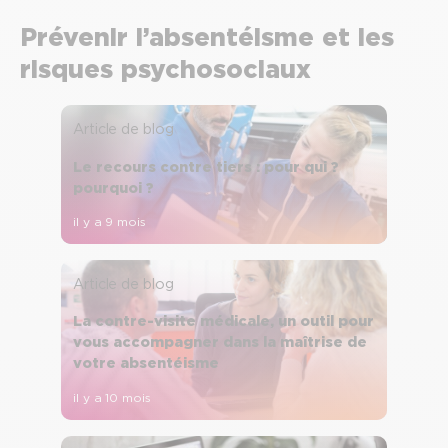
Prévenir l’absentéisme et les
risques psychosociaux
Article de blog
Le recours contre tiers : pour qui ?
pourquoi ?
il y a 9 mois
Article de blog
La contre-visite médicale, un outil pour
vous accompagner dans la maîtrise de
votre absentéisme
il y a 10 mois