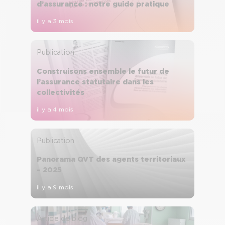
d’assurance : notre guide pratique
il y a 3 mois
Publication
Construisons ensemble le futur de
l’assurance statutaire dans les
collectivités
il y a 4 mois
Publication
Panorama QVT des agents territoriaux
– 2025
il y a 9 mois
Article de blog