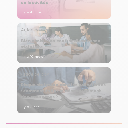
collectivités
il y a 4 mois
Article de blog
Bien choisir son contrat d’assurance
statutaire
il y a 10 mois
Article de blog
Risque statutaire dans les collectivités
: comment éviter le désengagement
des assurances ?
il y a 2 ans