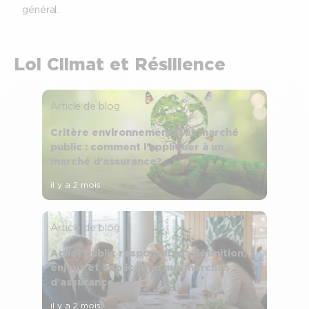
général.
Loi Climat et Résilience
Article de blog
Critère environnemental et marché
public : comment l’appliquer à un
marché d’assurance ?
il y a 2 mois
Article de blog
Achat public responsable : définition,
enjeux et application aux marchés
d’assurance
il y a 2 mois