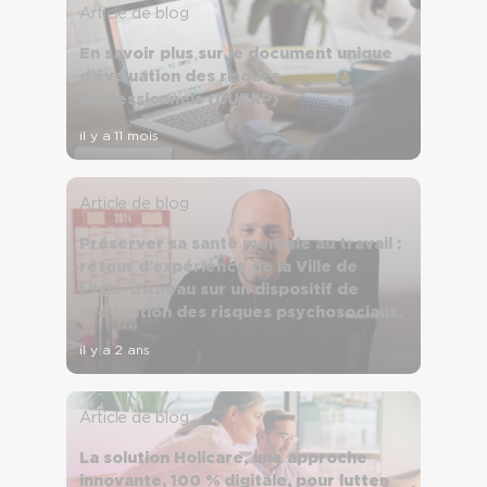
Article de blog
En savoir plus sur le document unique
d’évaluation des risques
professionnels (DUERP)
il y a 11 mois
Article de blog
Préserver sa santé mentale au travail :
retour d’expérience de la Ville de
L’Isle-d’Abeau sur un dispositif de
prévention des risques psychosociaux.
il y a 2 ans
Article de blog
La solution Holicare, une approche
innovante, 100 % digitale, pour lutter